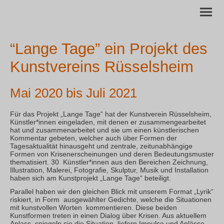
“Lange Tage” ein Projekt des
Kunstvereins Rüsselsheim
Mai 2020 bis Juli 2021
Für das Projekt „Lange Tage“ hat der Kunstverein Rüsselsheim,
Künstler*innen eingeladen, mit denen er zusammengearbeitet
hat und zusammenarbeitet und sie um einen künstlerischen
Kommentar gebeten, welcher auch über Formen der
Tagesaktualität hinausgeht und zentrale, zeitunabhängige
Formen von Krisenerscheinungen und deren Bedeutungsmuster
thematisiert. 30 Künstler*innen aus den Bereichen Zeichnung,
Illustration, Malerei, Fotografie, Skulptur, Musik und Installation
haben sich am Kunstprojekt „Lange Tage“ beteiligt.
Parallel haben wir den gleichen Blick mit unserem Format „Lyrik“
riskiert, in Form ausgewählter Gedichte, welche die Situationen
mit kunstvollen Worten kommentieren. Diese beiden
Kunstformen treten in einen Dialog über Krisen. Aus aktuellem
Anlass, spiegeln sie die Situation, liefern Impulse und Anlässe