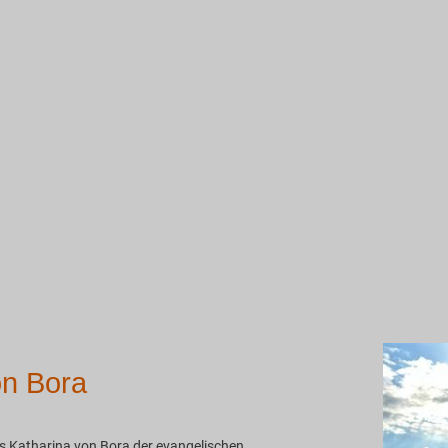
on Bora
s Katharina von Bora der evangelischen